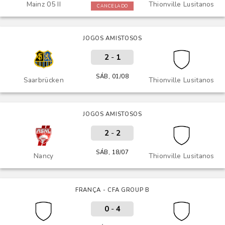
Mainz 05 II
Thionville Lusitanos
CANCELADO
JOGOS AMISTOSOS
2
-
1
SÁB, 01/08
Saarbrücken
Thionville Lusitanos
JOGOS AMISTOSOS
2
-
2
SÁB, 18/07
Nancy
Thionville Lusitanos
FRANÇA - CFA GROUP B
0
-
4