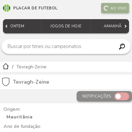
PLACAR DE FUTEBOL
AO VIVO
ONTEM
JOGOS DE HOJE
AMANHÃ
Tevragh-Zeïne
Tevragh-Zeïne
NOTIFICAÇÕES
Origem:
Mauritânia
Ano de fundação: