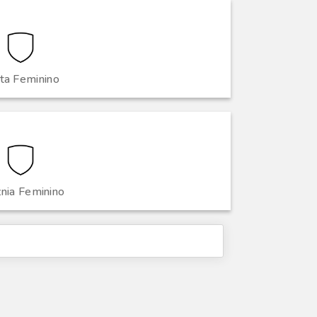
ta Feminino
znia Feminino