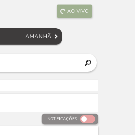
AO VIVO
AMANHÃ
NOTIFICAÇÕES