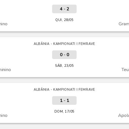
4
-
2
QUI, 28/05
nino
Gram
ALBÂNIA - KAMPIONATI I FEMRAVE
0
-
0
SÁB, 23/05
inino
Teu
ALBÂNIA - KAMPIONATI I FEMRAVE
1
-
1
DOM, 17/05
nino
Apol