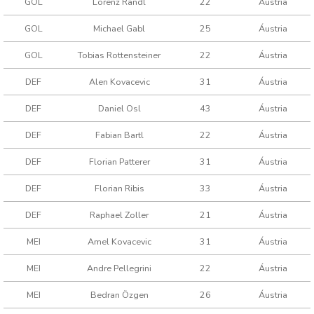
GOL
Lorenz Randl
22
Áustria
GOL
Michael Gabl
25
Áustria
GOL
Tobias Rottensteiner
22
Áustria
DEF
Alen Kovacevic
31
Áustria
DEF
Daniel Osl
43
Áustria
DEF
Fabian Bartl
22
Áustria
DEF
Florian Patterer
31
Áustria
DEF
Florian Ribis
33
Áustria
DEF
Raphael Zoller
21
Áustria
MEI
Amel Kovacevic
31
Áustria
MEI
Andre Pellegrini
22
Áustria
MEI
Bedran Özgen
26
Áustria