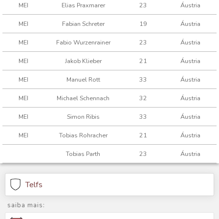
MEI
Elias Praxmarer
23
Áustria
MEI
Fabian Schreter
19
Áustria
MEI
Fabio Wurzenrainer
23
Áustria
MEI
Jakob Klieber
21
Áustria
MEI
Manuel Rott
33
Áustria
MEI
Michael Schennach
32
Áustria
MEI
Simon Ribis
33
Áustria
MEI
Tobias Rohracher
21
Áustria
Tobias Parth
23
Áustria
Telfs
saiba mais: