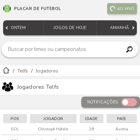
PLACAR DE FUTEBOL
AO VIVO
ONTEM
JOGOS DE HOJE
AMANHÃ
Telfs
Jogadores
Jogadores Telfs
NOTIFICAÇÕES
POS
JOGADOR
IDADE
PAÍS
GOL
Christoph Häfele
28
Áustria