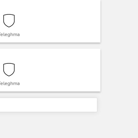
Teleghma
Teleghma