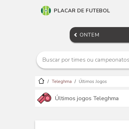
PLACAR DE FUTEBOL
ONTEM
Teleghma
Últimos Jogos
Últimos jogos Teleghma