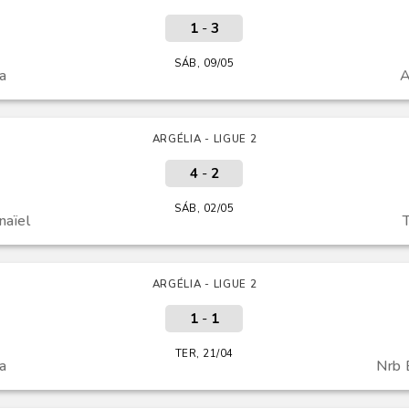
1
-
3
SÁB, 09/05
a
A
ARGÉLIA - LIGUE 2
4
-
2
SÁB, 02/05
naïel
ARGÉLIA - LIGUE 2
1
-
1
TER, 21/04
a
Nrb 