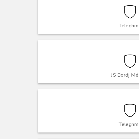
Teleghm
JS Bordj Mé
Teleghm