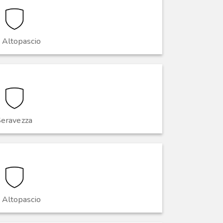
 Altopascio
Seravezza
 Altopascio