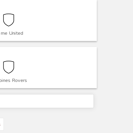
me United
ines Rovers
s