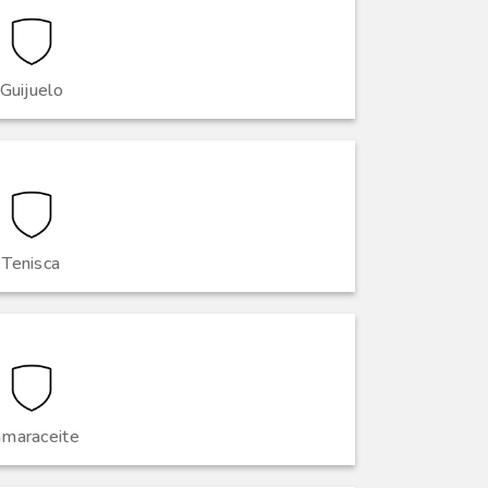
Guijuelo
Tenisca
amaraceite