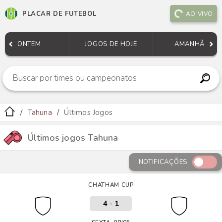
PLACAR DE FUTEBOL
AO VIVO
ONTEM
JOGOS DE HOJE
AMANHÃ
Tahuna
Últimos Jogos
Últimos jogos Tahuna
NOTIFICAÇÕES
CHATHAM CUP
4
-
1