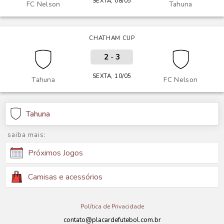
SEXTA, 08/05
FC Nelson
Tahuna
CHATHAM CUP
2
-
3
SEXTA, 10/05
Tahuna
FC Nelson
Tahuna
saiba mais:
Próximos Jogos
Camisas e acessórios
Política de Privacidade
contato@placardefutebol.com.br