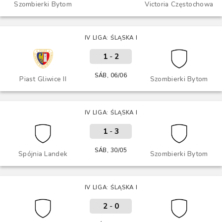
Szombierki Bytom
Victoria Częstochowa
IV LIGA: ŚLĄSKA I
1
-
2
SÁB, 06/06
Piast Gliwice II
Szombierki Bytom
IV LIGA: ŚLĄSKA I
1
-
3
SÁB, 30/05
Spójnia Landek
Szombierki Bytom
IV LIGA: ŚLĄSKA I
2
-
0