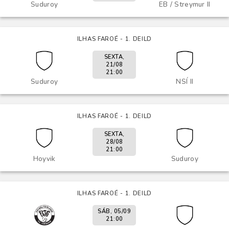
Suduroy
EB / Streymur II
ILHAS FAROÉ - 1. DEILD
SEXTA,
21/08
21:00
Suduroy
NSÍ II
ILHAS FAROÉ - 1. DEILD
SEXTA,
28/08
21:00
Hoyvik
Suduroy
ILHAS FAROÉ - 1. DEILD
SÁB, 05/09
21:00