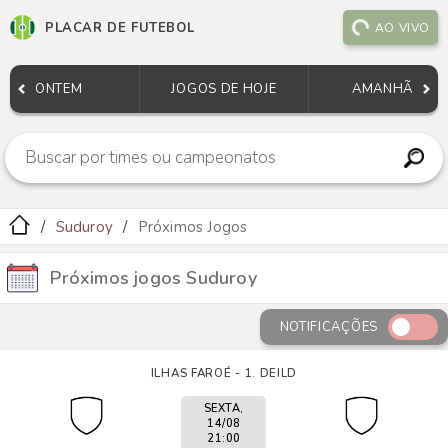
PLACAR DE FUTEBOL
AO VIVO
ONTEM
JOGOS DE HOJE
AMANHÃ
Suduroy
Próximos Jogos
Próximos jogos Suduroy
NOTIFICAÇÕES
ILHAS FAROÉ - 1. DEILD
SEXTA,
14/08
21:00