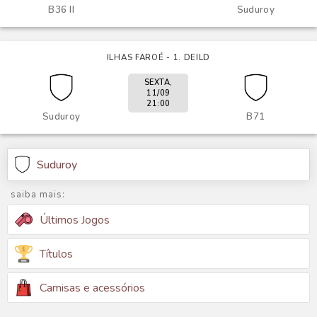
B36 II
Suduroy
ILHAS FAROÉ - 1. DEILD
SEXTA,
11/09
21:00
Suduroy
B71
Suduroy
saiba mais:
Últimos Jogos
Títulos
Camisas e acessórios