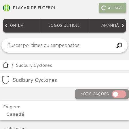
PLACAR DE FUTEBOL
AO VIVO
ONTEM
JOGOS DE HOJE
AMANHÃ
Sudbury Cyclones
Sudbury Cyclones
NOTIFICAÇÕES
Origem:
Canadá
saiba mais: