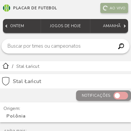
PLACAR DE FUTEBOL
AO VIVO
ONTEM
JOGOS DE HOJE
AMANHÃ
Stal Łańcut
Stal Łańcut
NOTIFICAÇÕES
Origem:
Polônia
saiba mais: