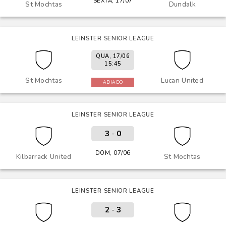
SEXTA, 17/07
St Mochtas
Dundalk
LEINSTER SENIOR LEAGUE
QUA, 17/06
15:45
St Mochtas
Lucan United
ADIADO
LEINSTER SENIOR LEAGUE
3
-
0
DOM, 07/06
Kilbarrack United
St Mochtas
LEINSTER SENIOR LEAGUE
2
-
3