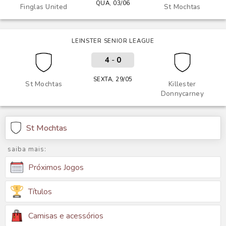
QUA, 03/06
Finglas United
St Mochtas
LEINSTER SENIOR LEAGUE
4
-
0
SEXTA, 29/05
St Mochtas
Killester
Donnycarney
St Mochtas
saiba mais:
Próximos Jogos
Títulos
Camisas e acessórios