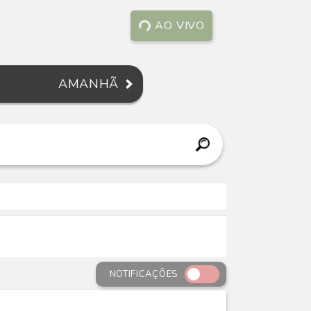
AO VIVO
AMANHÃ
NOTIFICAÇÕES