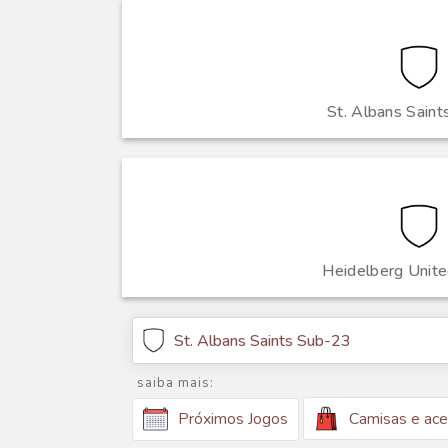
St. Albans Sain
Heidelberg Unit
St. Albans Saints Sub-23
saiba mais:
Camisas e ace
Próximos Jogos