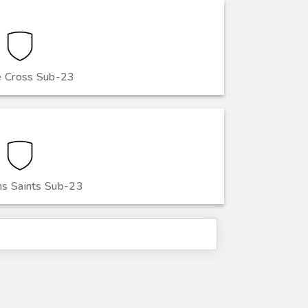
 Cross Sub-23
ns Saints Sub-23