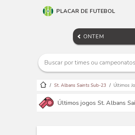
PLACAR DE FUTEBOL
ONTEM
St. Albans Saints Sub-23
Últimos J
Últimos jogos St. Albans Sa