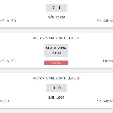
2
-
1
SÁB, 01/08
e Sub-23
St. Alba
VICTORIA NPL YOUTH LEAGUE
SEXTA, 24/07
23:30
ts Sub-23
Hume
ADIADO
VICTORIA NPL YOUTH LEAGUE
0
-
0
SÁB, 18/07
ub-23
St. Alba