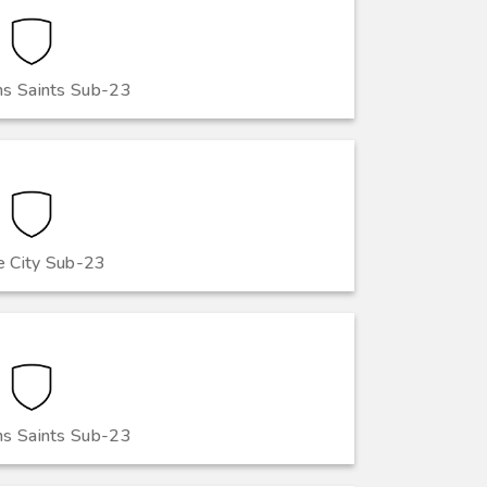
ns Saints Sub-23
 City Sub-23
ns Saints Sub-23