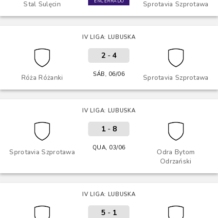
ENCERRADO
Stal Sulęcin
Sprotavia Szprotawa
IV LIGA: LUBUSKA
2
-
4
SÁB, 06/06
Róża Różanki
Sprotavia Szprotawa
IV LIGA: LUBUSKA
1
-
8
QUA, 03/06
Sprotavia Szprotawa
Odra Bytom
Odrzański
IV LIGA: LUBUSKA
5
-
1