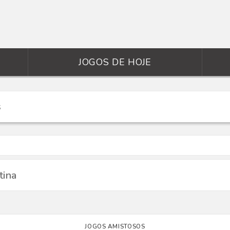
JOGOS DE HOJE
tina
JOGOS AMISTOSOS