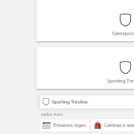
Sansepolc
Sporting Tre
Sporting Trestina
saiba mais:
Camisas e ace
Próximos Jogos