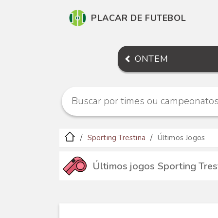
PLACAR DE FUTEBOL
ONTEM
Sporting Trestina
Últimos Jogos
Últimos jogos Sporting Tres