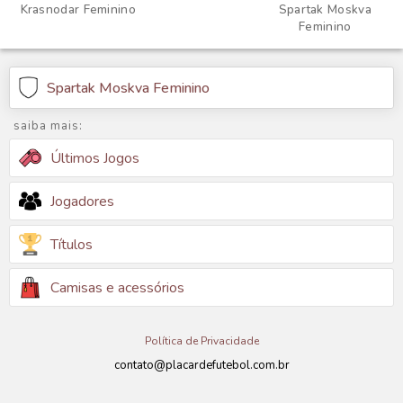
Krasnodar Feminino
Spartak Moskva
Feminino
Spartak Moskva Feminino
saiba mais:
Últimos Jogos
Jogadores
Títulos
Camisas e acessórios
Política de Privacidade
contato@placardefutebol.com.br