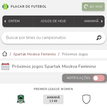
PLACAR DE FUTEBOL
AO VIVO
ONTEM
JOGOS DE HOJE
AMANHÃ
Spartak Moskva Feminino
Próximos Jogos
Próximos jogos Spartak Moskva Feminino
NOTIFICAÇÕES
PREMIER LEAGUE WOMEN
AMANHÃ
13:00