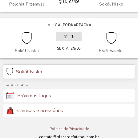
QUA, 03/06
Polonia Przemyśl
Sokół Nisko
IV LIGA: PODKARPACKA
2
-
1
SEXTA, 29/05
Sokół Nisko
Błażowianka
Sokół Nisko
saiba mais:
Próximos Jogos
Camisas e acessórios
Política de Privacidade
contato@placardefutebol.com.br