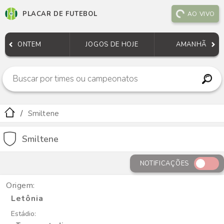
PLACAR DE FUTEBOL
AO VIVO
ONTEM
JOGOS DE HOJE
AMANHÃ
Smiltene
Smiltene
NOTIFICAÇÕES
Origem:
Letônia
Estádio: