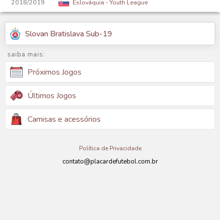
2018/2019
Eslováquia - Youth League
Slovan Bratislava Sub-19
saiba mais:
Próximos Jogos
Últimos Jogos
Camisas e acessórios
Política de Privacidade
contato@placardefutebol.com.br