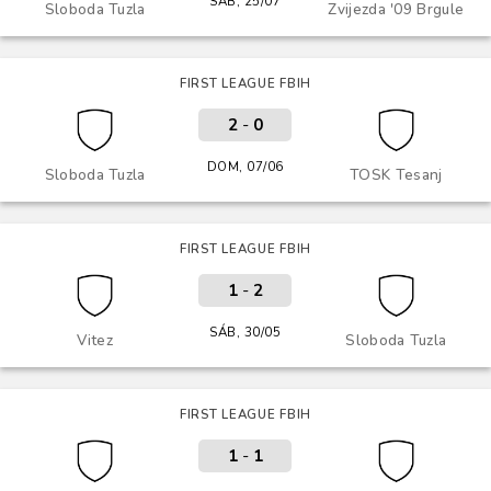
SÁB, 25/07
Sloboda Tuzla
Zvijezda '09 Brgule
FIRST LEAGUE FBIH
2
-
0
DOM, 07/06
Sloboda Tuzla
TOSK Tesanj
FIRST LEAGUE FBIH
1
-
2
SÁB, 30/05
Vitez
Sloboda Tuzla
FIRST LEAGUE FBIH
1
-
1