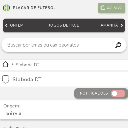
PLACAR DE FUTEBOL
AO VIVO
ONTEM
JOGOS DE HOJE
AMANHÃ
Sloboda DT
Sloboda DT
NOTIFICAÇÕES
Origem:
Sérvia
saiba mais: