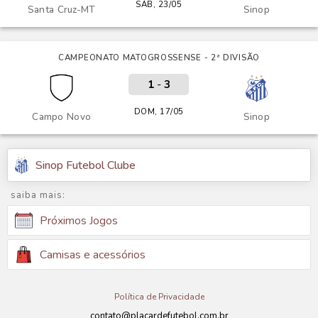
SÁB, 23/05
Santa Cruz-MT
Sinop
CAMPEONATO MATOGROSSENSE - 2ª DIVISÃO
1
-
3
DOM, 17/05
Campo Novo
Sinop
Sinop Futebol Clube
saiba mais:
Próximos Jogos
Camisas e acessórios
Política de Privacidade
contato@placardefutebol.com.br