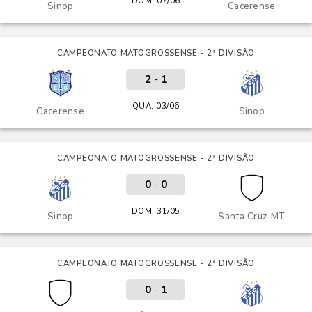
DOM, 07/06
Sinop
Cacerense
CAMPEONATO MATOGROSSENSE - 2ª DIVISÃO
2
-
1
QUA, 03/06
Cacerense
Sinop
CAMPEONATO MATOGROSSENSE - 2ª DIVISÃO
0
-
0
DOM, 31/05
Sinop
Santa Cruz-MT
CAMPEONATO MATOGROSSENSE - 2ª DIVISÃO
0
-
1