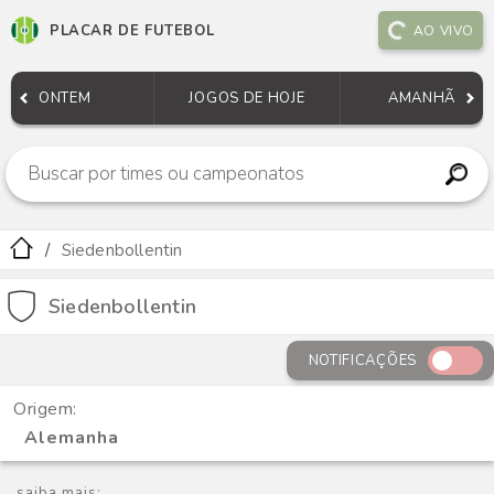
PLACAR DE FUTEBOL
AO VIVO
ONTEM
JOGOS DE HOJE
AMANHÃ
Siedenbollentin
Siedenbollentin
NOTIFICAÇÕES
Origem:
Alemanha
saiba mais: