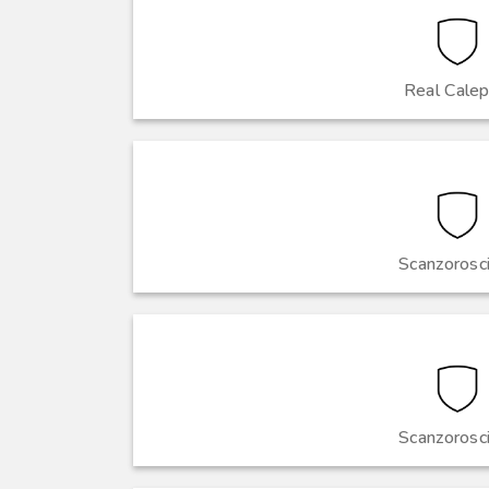
Real Calep
Scanzorosc
Scanzorosc