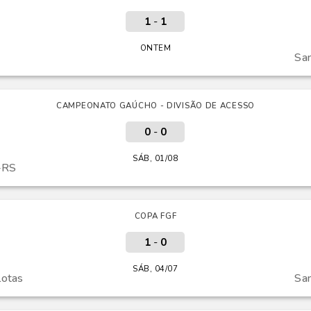
1
-
1
ONTEM
Sa
CAMPEONATO GAÚCHO - DIVISÃO DE ACESSO
0
-
0
SÁB, 01/08
-RS
COPA FGF
1
-
0
SÁB, 04/07
lotas
Sa