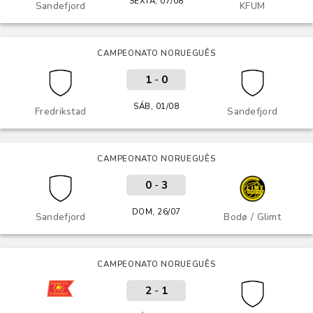
SEXTA, 07/08
Sandefjord
KFUM
CAMPEONATO NORUEGUÊS
1
-
0
SÁB, 01/08
Fredrikstad
Sandefjord
CAMPEONATO NORUEGUÊS
0
-
3
DOM, 26/07
Sandefjord
Bodø / Glimt
CAMPEONATO NORUEGUÊS
2
-
1