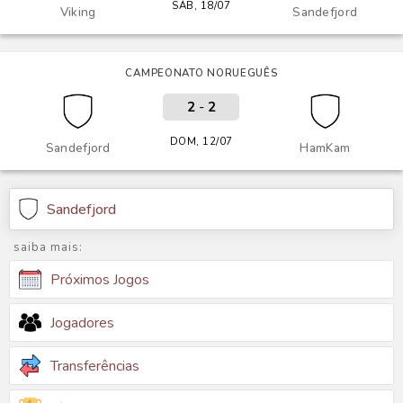
SÁB, 18/07
Viking
Sandefjord
CAMPEONATO NORUEGUÊS
2
-
2
DOM, 12/07
Sandefjord
HamKam
Sandefjord
saiba mais:
Próximos Jogos
Jogadores
Transferências