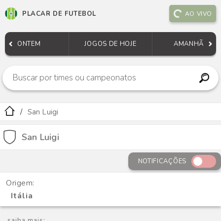
PLACAR DE FUTEBOL
AO VIVO
ONTEM
JOGOS DE HOJE
AMANHÃ
San Luigi
San Luigi
NOTIFICAÇÕES
Origem:
Itália
saiba mais: