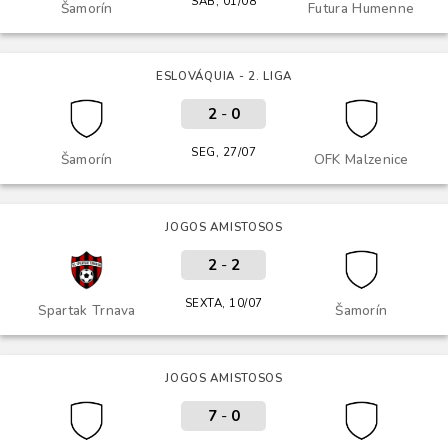
SÁB, 01/08
Šamorín
Futura Humenne
ESLOVÁQUIA - 2. LIGA
2
-
0
SEG, 27/07
Šamorín
OFK Malzenice
JOGOS AMISTOSOS
2
-
2
SEXTA, 10/07
Spartak Trnava
Šamorín
JOGOS AMISTOSOS
7
-
0