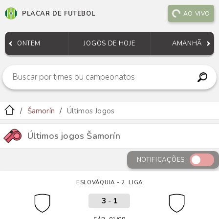
PLACAR DE FUTEBOL
AO VIVO
ONTEM
JOGOS DE HOJE
AMANHÃ
Šamorín
Últimos Jogos
Últimos jogos Šamorín
NOTIFICAÇÕES
ESLOVÁQUIA - 2. LIGA
3
-
1