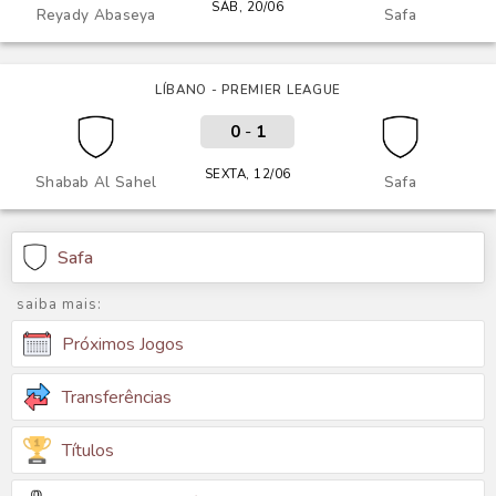
SÁB, 20/06
Reyady Abaseya
Safa
LÍBANO - PREMIER LEAGUE
0
-
1
SEXTA, 12/06
Shabab Al Sahel
Safa
Safa
saiba mais:
Próximos Jogos
Transferências
Títulos