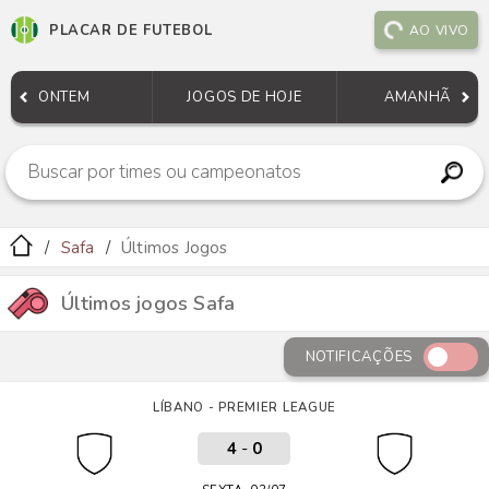
PLACAR DE FUTEBOL
AO VIVO
ONTEM
JOGOS DE HOJE
AMANHÃ
Safa
Últimos Jogos
Últimos jogos Safa
NOTIFICAÇÕES
LÍBANO - PREMIER LEAGUE
4
-
0