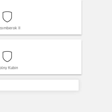
zomberok II
olny Kubin