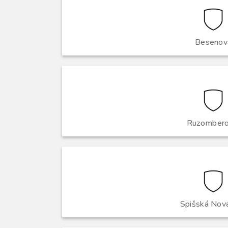
Besenov
Ruzomberok
Spišská Nov