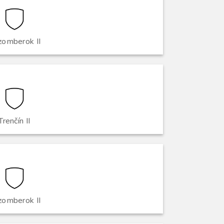
zomberok II
Trenčín II
zomberok II