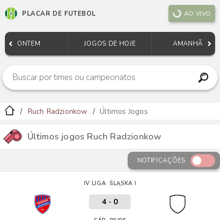
PLACAR DE FUTEBOL
AO VIVO
ONTEM
JOGOS DE HOJE
AMANHÃ
Ruch Radzionkow
Últimos Jogos
Últimos jogos Ruch Radzionkow
NOTIFICAÇÕES
IV LIGA: ŚLĄSKA I
4
-
0