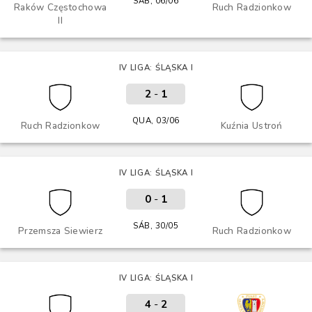
SÁB, 06/06
Raków Częstochowa
Ruch Radzionkow
II
IV LIGA: ŚLĄSKA I
2
-
1
QUA, 03/06
Ruch Radzionkow
Kuźnia Ustroń
IV LIGA: ŚLĄSKA I
0
-
1
SÁB, 30/05
Przemsza Siewierz
Ruch Radzionkow
IV LIGA: ŚLĄSKA I
4
-
2