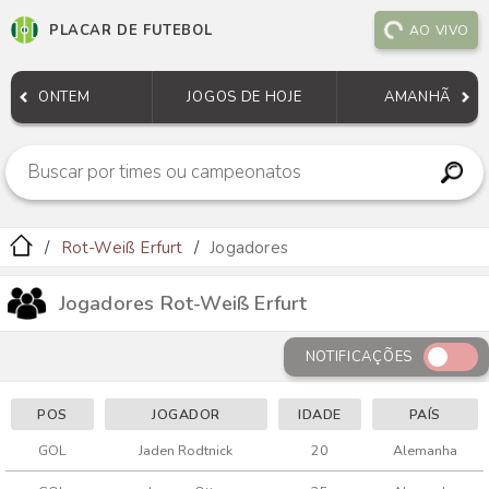
PLACAR DE FUTEBOL
AO VIVO
ONTEM
JOGOS DE HOJE
AMANHÃ
Rot-Weiß Erfurt
Jogadores
Jogadores Rot-Weiß Erfurt
NOTIFICAÇÕES
POS
JOGADOR
IDADE
PAÍS
GOL
Jaden Rodtnick
20
Alemanha