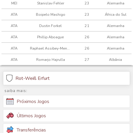
MEI
Stanislav Fehler
23
Alemanha
ATA
Boipelo Mashigo
23
África do Sul
ATA
Dustin Forkel
21
Alemanha
ATA
Phillip Aboagye
26
Alemanha
ATA
Raphael Assibey-Mensah
26
Alemanha
ATA
Romarjo Hajrulla
27
Albânia
Rot-Weiß Erfurt
saiba mais:
Próximos Jogos
Últimos Jogos
Transferências