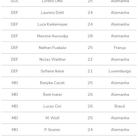
GOL
Lorenz Otto
25
Alemanha
DEF
Laurenz Dehl
24
Alemanha
DEF
Luca Kerkemeyer
24
Alemanha
DEF
Maxime Awoudja
28
Alemanha
DEF
Nathan Fuakala
25
França
DEF
Niclas Walther
23
Alemanha
DEF
Sofiane Ikene
21
Luxemburgo
MEI
Benjika Caciel
25
Alemanha
MEI
Berk Inaler
26
Alemanha
MEI
Lucas Cini
26
Brasil
MEI
M. Wolf
25
Alemanha
MEI
P. Soares
24
Alemanha