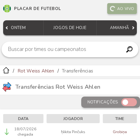
PLACAR DE FUTEBOL
AO VIVO
ONTEM
JOGOS DE HOJE
AMANHÃ
Rot Weiss Ahlen
Transferências
Transferências Rot Weiss Ahlen
NOTIFICAÇÕES
DATA
JOGADOR
TIME
18/07/2026
Ņikita Pinčuks
Grobiņa
chegada