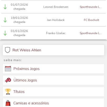
01/07/2026
Leonel Brodersen
Sportfreunde Lotte
chegada
19/01/2026
Jan Holldack
FC Bocholt
chegada
01/01/2026
Franko Uzelac
Sportfreunde Lotte
chegada
Rot Weiss Ahlen
saiba mais:
Próximos Jogos
Últimos Jogos
Títulos
Camisas e acessórios