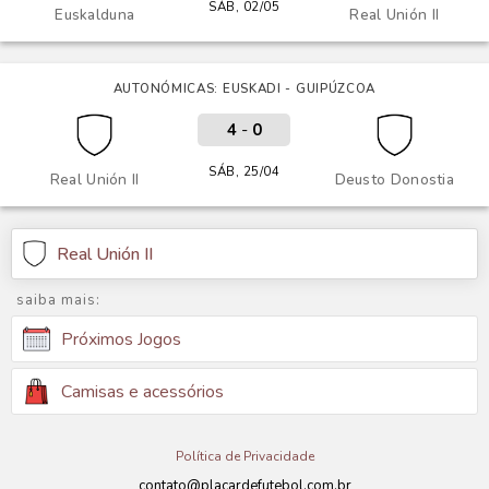
SÁB, 02/05
Euskalduna
Real Unión II
AUTONÓMICAS: EUSKADI - GUIPÚZCOA
4
-
0
SÁB, 25/04
Real Unión II
Deusto Donostia
Real Unión II
saiba mais:
Próximos Jogos
Camisas e acessórios
Política de Privacidade
contato@placardefutebol.com.br