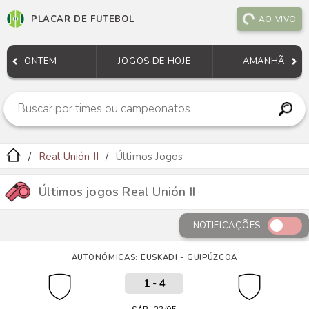
PLACAR DE FUTEBOL
AO VIVO
ONTEM
JOGOS DE HOJE
AMANHÃ
Real Unión II
Últimos Jogos
Últimos jogos Real Unión II
NOTIFICAÇÕES
AUTONÓMICAS: EUSKADI - GUIPÚZCOA
1
-
4