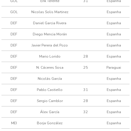
GOL
Erik Terente
31
Espanha
GOL
Nicolas Solis Martinez
Espanha
DEF
Daniel Garcia Rivera
Espanha
DEF
Diego Mencia Morán
Espanha
DEF
Javier Perera del Pozo
Espanha
DEF
Mario Lorido
28
Espanha
DEF
N. Cáceres Sosa
25
Paraguai
DEF
Nicolás García
Espanha
DEF
Pablo Castiello
31
Espanha
DEF
Sergio Camblor
28
Espanha
DEF
Álex García
32
Espanha
MEI
Borja González
Espanha