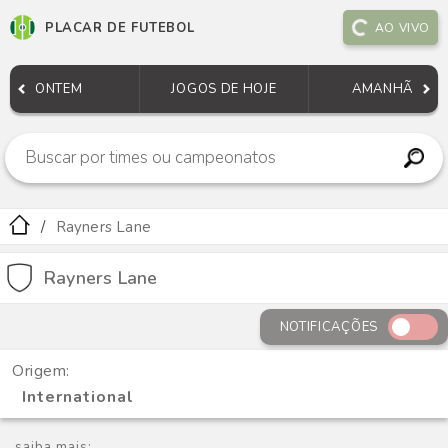
PLACAR DE FUTEBOL
AO VIVO
ONTEM
JOGOS DE HOJE
AMANHÃ
Rayners Lane
Rayners Lane
NOTIFICAÇÕES
Origem:
International
saiba mais: