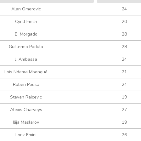
Alan Omerovic
24
Cyrill Emch
20
B. Morgado
28
Guillermo Padula
28
J. Ambassa
24
Lois Ndema Mbongué
21
Ruben Pousa
24
Stevan Raicevic
19
Alexis Charveys
27
Ilija Maslarov
19
Lorik Emini
26