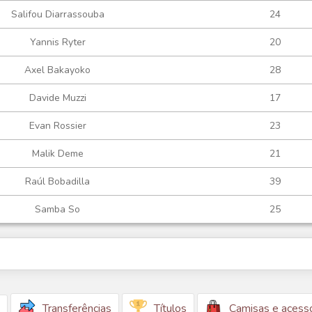
Salifou Diarrassouba
24
Yannis Ryter
20
Axel Bakayoko
28
Davide Muzzi
17
Evan Rossier
23
Malik Deme
21
Raúl Bobadilla
39
Samba So
25
Transferências
Títulos
Camisas e acess