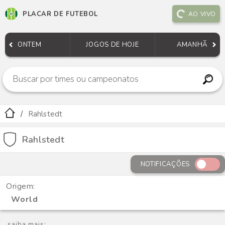
PLACAR DE FUTEBOL
AO VIVO
ONTEM
JOGOS DE HOJE
AMANHÃ
Rahlstedt
Rahlstedt
NOTIFICAÇÕES
Origem:
World
saiba mais: