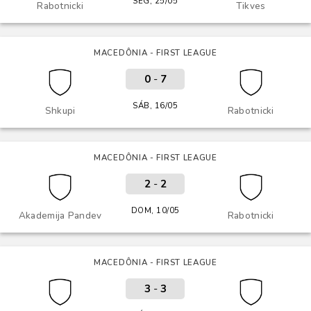
SEG, 25/05
Rabotnicki
Tikves
MACEDÔNIA - FIRST LEAGUE
0
-
7
SÁB, 16/05
Shkupi
Rabotnicki
MACEDÔNIA - FIRST LEAGUE
2
-
2
DOM, 10/05
Akademija Pandev
Rabotnicki
MACEDÔNIA - FIRST LEAGUE
3
-
3