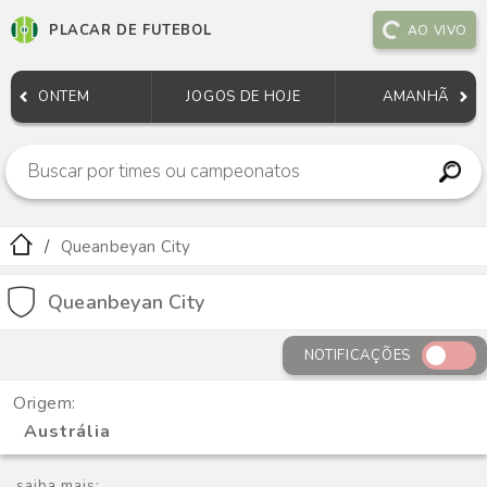
PLACAR DE FUTEBOL
AO VIVO
ONTEM
JOGOS DE HOJE
AMANHÃ
Queanbeyan City
Queanbeyan City
NOTIFICAÇÕES
Origem:
Austrália
saiba mais: