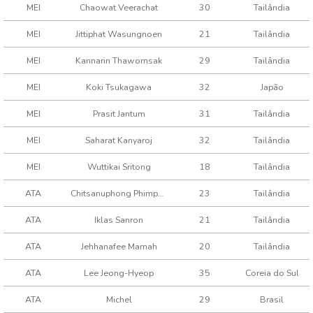
MEI
Chaowat Veerachat
30
Tailândia
MEI
Jittiphat Wasungnoen
21
Tailândia
MEI
Kannarin Thawornsak
29
Tailândia
MEI
Koki Tsukagawa
32
Japão
MEI
Prasit Jantum
31
Tailândia
MEI
Saharat Kanyaroj
32
Tailândia
MEI
Wuttikai Sritong
18
Tailândia
ATA
Chitsanuphong Phimpsang
23
Tailândia
ATA
Iklas Sanron
21
Tailândia
ATA
Jehhanafee Mamah
20
Tailândia
ATA
Lee Jeong-Hyeop
35
Coreia do Sul
ATA
Michel
29
Brasil