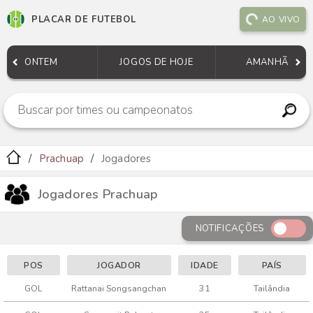
PLACAR DE FUTEBOL
AO VIVO
ONTEM
JOGOS DE HOJE
AMANHÃ
Prachuap
Jogadores
Jogadores Prachuap
NOTIFICAÇÕES
POS
JOGADOR
IDADE
PAÍS
GOL
Rattanai Songsangchan
31
Tailândia