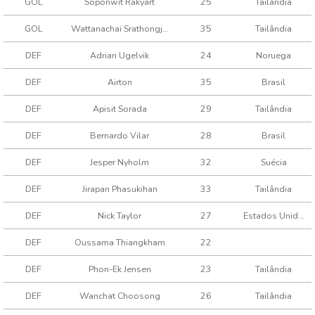
GOL
Soponwit Rakyart
25
Tailândia
GOL
Wattanachai Srathongjan
35
Tailândia
DEF
Adrian Ugelvik
24
Noruega
DEF
Airton
35
Brasil
DEF
Apisit Sorada
29
Tailândia
DEF
Bernardo Vilar
28
Brasil
DEF
Jesper Nyholm
32
Suécia
DEF
Jirapan Phasukihan
33
Tailândia
DEF
Nick Taylor
27
Estados Unidos
DEF
Oussama Thiangkham
22
DEF
Phon-Ek Jensen
23
Tailândia
DEF
Wanchat Choosong
26
Tailândia