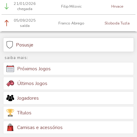
21/01/2026
Filip Milovic
Hrvace
chegada
05/09/2025
Franco Abrego
Sloboda Tuzla
saída
Posusje
saiba mais:
Próximos Jogos
Últimos Jogos
Jogadores
Títulos
Camisas e acessórios