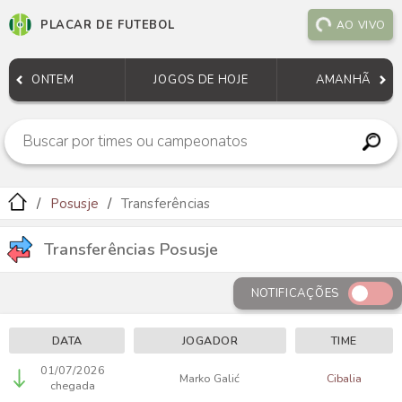
PLACAR DE FUTEBOL
AO VIVO
ONTEM
JOGOS DE HOJE
AMANHÃ
Posusje
Transferências
Transferências Posusje
NOTIFICAÇÕES
DATA
JOGADOR
TIME
01/07/2026
Marko Galić
Cibalia
chegada