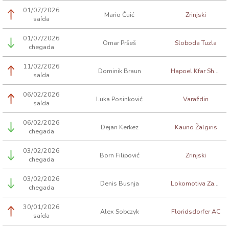
01/07/2026
Mario Čuić
Zrinjski
saída
01/07/2026
Omar Pršeš
Sloboda Tuzla
chegada
11/02/2026
Dominik Braun
Hapoel Kfar Shalem
saída
06/02/2026
Luka Posinković
Varaždin
saída
06/02/2026
Dejan Kerkez
Kauno Žalgiris
chegada
03/02/2026
Born Filipović
Zrinjski
chegada
03/02/2026
Denis Busnja
Lokomotiva Zagreb
chegada
30/01/2026
Alex Sobczyk
Floridsdorfer AC
saída