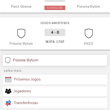
Piast Gliwice
Polonia Bytom
CANCELADO
JOGOS AMISTOSOS
4
-
0
SEXTA, 17/07
Polonia Bytom
KSZO
Polonia Bytom
saiba mais:
Próximos Jogos
Jogadores
Transferências