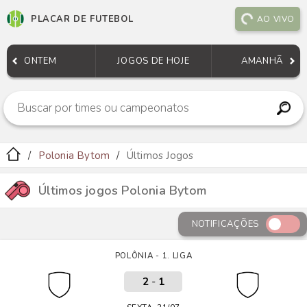
PLACAR DE FUTEBOL
AO VIVO
ONTEM
JOGOS DE HOJE
AMANHÃ
Polonia Bytom
Últimos Jogos
Últimos jogos Polonia Bytom
NOTIFICAÇÕES
POLÔNIA - 1. LIGA
2
-
1