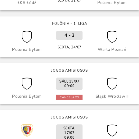
SEXTA, 31/07
ŁKS Łódź
Polonia Bytom
POLÔNIA - 1. LIGA
4
-
3
SEXTA, 24/07
Polonia Bytom
Warta Poznań
JOGOS AMISTOSOS
SÁB, 18/07
09:00
Polonia Bytom
Śląsk Wrocław II
CANCELADO
JOGOS AMISTOSOS
SEXTA,
17/07
09:00