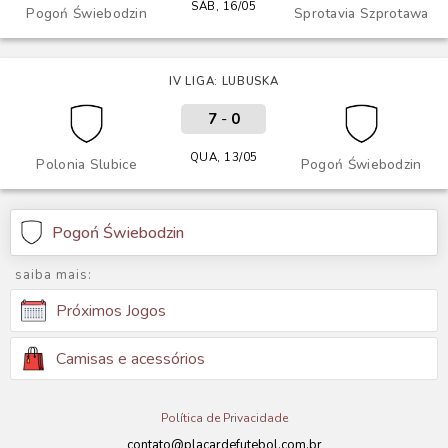
SÁB, 16/05
Pogoń Świebodzin
Sprotavia Szprotawa
IV LIGA: LUBUSKA
7
-
0
QUA, 13/05
Polonia Slubice
Pogoń Świebodzin
Pogoń Świebodzin
saiba mais:
Próximos Jogos
Camisas e acessórios
Política de Privacidade
contato@placardefutebol.com.br