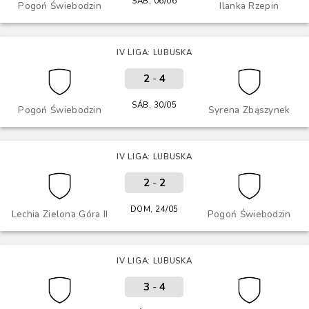
SÁB, 06/06
Pogoń Świebodzin
Ilanka Rzepin
IV LIGA: LUBUSKA
2
-
4
SÁB, 30/05
Pogoń Świebodzin
Syrena Zbąszynek
IV LIGA: LUBUSKA
2
-
2
DOM, 24/05
Lechia Zielona Góra II
Pogoń Świebodzin
IV LIGA: LUBUSKA
3
-
4