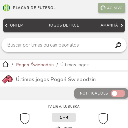
PLACAR DE FUTEBOL
AO VIVO
ONTEM
JOGOS DE HOJE
AMANHÃ
Pogoń Świebodzin
Últimos Jogos
Últimos jogos Pogoń Świebodzin
NOTIFICAÇÕES
IV LIGA: LUBUSKA
1
-
4