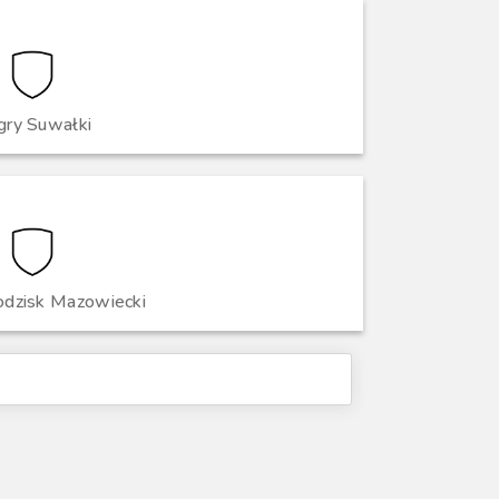
gry Suwałki
odzisk Mazowiecki