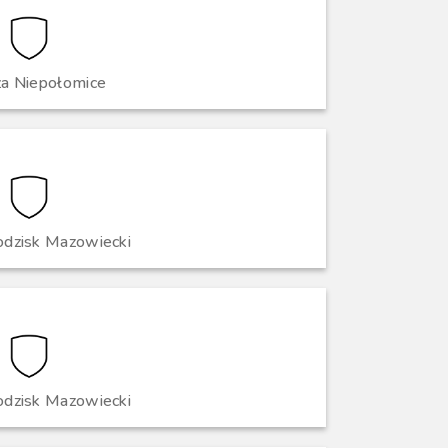
za Niepołomice
odzisk Mazowiecki
odzisk Mazowiecki