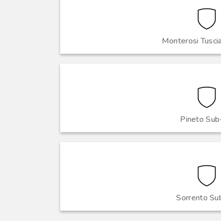
Monterosi Tusci
Pineto Su
Sorrento Su