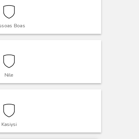
ssoas Boas
Nile
Kasiysi