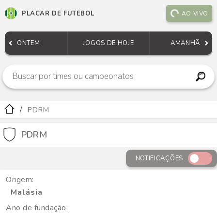
PLACAR DE FUTEBOL
AO VIVO
ONTEM
JOGOS DE HOJE
AMANHÃ
PDRM
PDRM
NOTIFICAÇÕES
Origem:
Malásia
Ano de fundação: